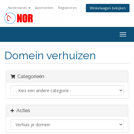
Nederlands
Aanmelden
Registreren
Winkelwagen bekijken
Navig
in-/u
Domein verhuizen
Categorieën
Acties